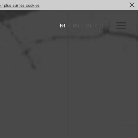
ir plus sur les cookies
FR
/
EN
/
DE
/
IT