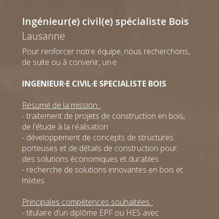
projet
projet
Ingénieur
Ing. dipl.
Ingénieur(e) civil(e) spécialiste Bois
civil MSc
HES
ISA BTP
+41 22 308
Lausanne
+41 22 308
98 49
T
88 84
T
Email
@
Pour renforcer notre équipe, nous recherchons,
Email
@
de suite ou à convenir, un·e
Julian
Laila
INGENIEUR·E CIVIL·E SPECIALISTE BOIS
Giger
Gilliand
Fribourg-
Lausanne
Résumé de la mission :
Bulle
Ingénieure
Modeleur
projet
- traitement de projets de construction en bois,
026 425 52
Ingénieur
de l'étude à la réalisation
52
T
civil MSc
- développement de concepts de structures
Email
@
0216442222
Email
@
porteuses et de détails de construction pour
des solutions économiques et durables
- recherche de solutions innovantes en bois et
mixtes
Anthony
Gros
Principales compétences souhaitées :
Genève
- titulaire d’un diplôme EPF ou HES avec
Chef de