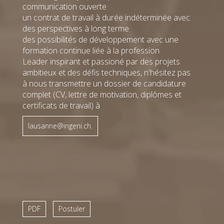
communication ouverte
un contrat de travail à durée indéterminée avec
des perspectives à long terme
des possibilités de développement avec une
formation continue liée à la profession
Leader inspirant et passioné par des projets
ambitieux et des défis techniques, n'hésitez pas
à nous transmettre un dossier de candidature
Blaise
Stefano
Gasser
Gentilini
complet (CV, lettre de motivation, diplômes et
Lausanne
Lausanne
certificats de travail) à
Ingénieur
Analyste
projet
métreur
Ing. dipl.
+41 21 644
lausanne@ingeni.ch.
EPFL
22 35
T
+41 644 22
Email
@
39
T
Email
@
Léa
Philippe
Giacopuzzi
Giauque
PDF
Postuler
Genève
Genève
Ingénieure
Chef de