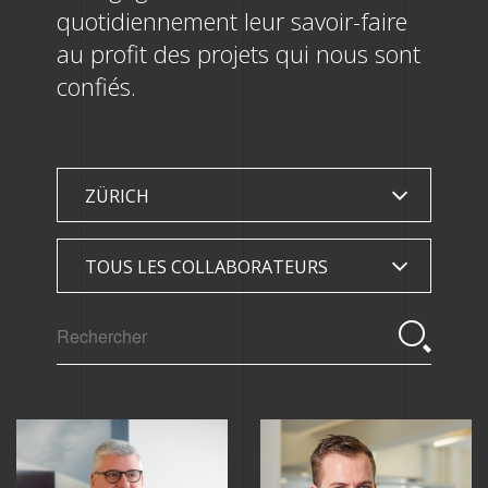
quotidiennement leur savoir-faire
au profit des projets qui nous sont
confiés.
ZÜRICH
TOUS LES COLLABORATEURS
Arash
Marco
Chaltu
Lionel
Aghazadah
Bosso
Abdi
Bussard
Genève
Genève,
Ahmed
Genève,
Apprenti
Zürich,
Lausanne
Lausanne,