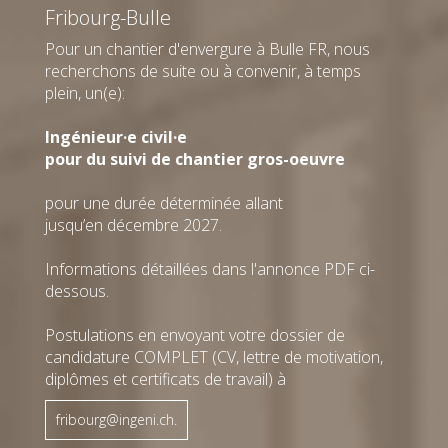
Ingénieur
0216442250
Fribourg-Bulle
projet
Email
@
Ing. dipl.
Pour un chantier d'envergure à Bulle FR, nous
EPFL
recherchons de suite ou à convenir, à temps
+41 26 425
52 52
T
plein, un(e):
Email
@
Ingénieur·e civil·e
pour du suivi de chantier gros-oeuvre
Bryan
Vincent
Dias
Dos
Soares
Santos
pour une durée déterminée allant
Lausanne
Fribourg-
jusqu’en décembre 2027.
Apprenti
Bulle
dessinateur
Technicien
021 644 22
du
Informations détaillées dans l'annonce PDF ci-
51
T
bâtiment
dessous.
Email
@
+41 26 425
52 52
T
Email
@
Postulations en envoyant votre dossier de
candidature COMPLET (CV, lettre de motivation,
diplômes et certificats de travail) à
Alain
François
Dubuis
Dumoulin
fribourg@ingeni.ch.
Genève
Genève
Directeur
Modeleur