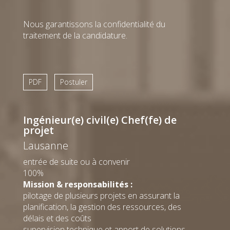
Ing. dipl.
+41 22 308
HES
88 81
T
+41 22 308
Email
@
Nous garantissons la confidentialité du
88 88
T
traitement de la candidature.
Email
@
PDF
Postuler
Marc
Lionel
DUVILLARD
Ecay
Genève
Genève
Chef de
Chef de
Ingénieur(e) civil(e) Chef(fe) de
projet
projet
Ing. dipl.
Dr.
projet
EPFL
Ingénieur
Lausanne
+41 22 308
civil MSc
88 80
T
ISABTP - F
Email
@
+41 22 308
entrée de suite ou à convenir
88 93
T
100%
Email
@
Mission & responsabilités :
pilotage de plusieurs projets en assurant la
Benoît
planification, la gestion des ressources, des
Favre
délais et des coûts
Genève
Modeleur
supervision technique et apport de solutions