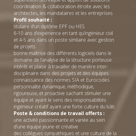
+41 22 308
coordination & collaboration étroite avec les
88 87
T
Email
@
architectes, les mandataires et les entreprises
Profil souhaité :
titulaire d’un diplôme EPF ou HES
6-10 ans d’expérience en tant qu’ingénieur civil
et 4-5 ans dans un poste similaire avec gestion
de projets
Daniel
Kévin
bonne maîtrise des différents logiciels dans le
FEREDIE
Francaz
domaine de l’analyse de la structure porteuse
Genève
Genève
Administration
Ingénieur
intérêt et plaisir à travailler de manière inter-
+41 22 308
projet
disciplinaire dans des projets et des équipes
98 41
T
Ingénieur
connaissance des normes SIA et Eurocodes
Email
@
civil MSc
EPFL
personnalité dynamique, méthodique,
+41 22 308
rigoureuse, et proactive sachant stimuler une
98 58
T
équipe et ayant le sens des responsabilités
Email
@
ingénieur créatif ayant une forte culture du bâti
Poste & conditions de travail offerts :
une activité passionnante et variée au sein
d'une équipe jeune et créative
des collègues sympathiques et une culture de la