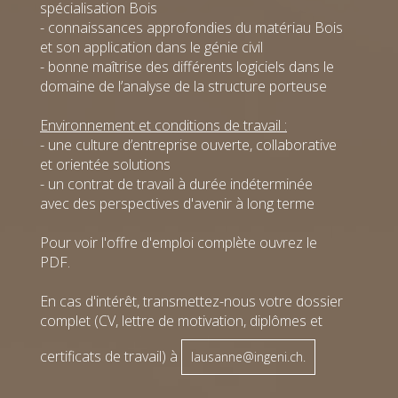
spécialisation Bois
projet
Ing. dipl.
- connaissances approfondies du matériau Bois
Uni
et son application dans le génie civil
Bordeaux
+41 22 308
- bonne maîtrise des différents logiciels dans le
88 86
T
domaine de l’analyse de la structure porteuse
Email
@
Environnement et conditions de travail :
- une culture d’entreprise ouverte, collaborative
Yves
et orientée solutions
Haldi
Genève
- un contrat de travail à durée indéterminée
Modeleur
avec des perspectives d'avenir à long terme
+41 22 308
88 75
T
Email
@
Pour voir l'offre d'emploi complète ouvrez le
PDF.
En cas d'intérêt, transmettez-nous votre dossier
complet (CV, lettre de motivation, diplômes et
Caroline
Mariam
certificats de travail) à
lausanne@ingeni.ch.
Heitmann
Hosseini
Lausanne
Lausanne
Ingénieure
Apprentie