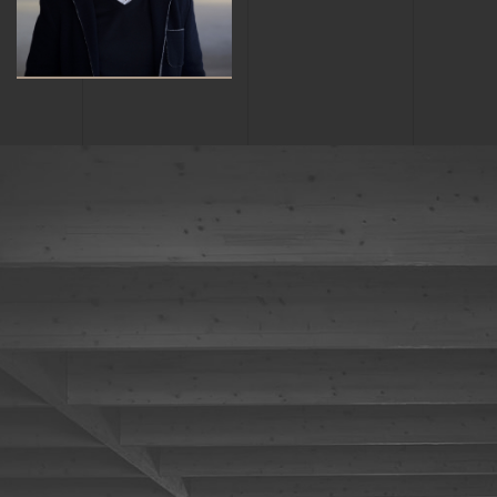
Dipl. Bau-
mail
@
Ing. EPFL
+41 21 644
22 22
T
E-
mail
@
Rafael
Hugo
Cortes
Da Cunha
Lausanne
Fribourg
Projektleiter
Bauzeichner
Bau-Ing.
+41 26 425
MSc
52 63
T
E-
+41 21 644
mail
@
22 71
T
E-
mail
@
Aurélien
Nicolas
Delannoy
Delessert
Genf
Lausanne
Projektingenieur
Projektleiter
Dipl. Bau-
Bau-Ing.
Ing. CHEB
MSc EPFL
Paris
+41 21 644
+41 22 308
22 52
T
E-